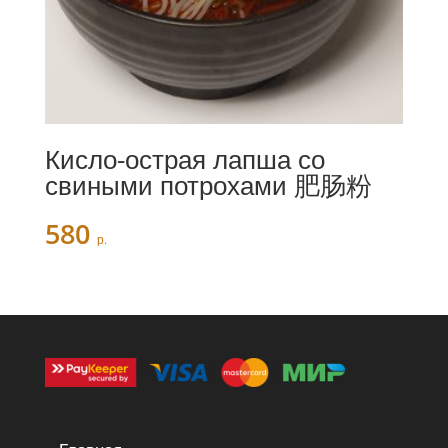
Кисло-острая лапша со
свиными потрохами 肥肠粉
580
р.