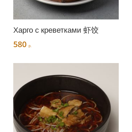
Харго с креветками 虾饺
580
р.