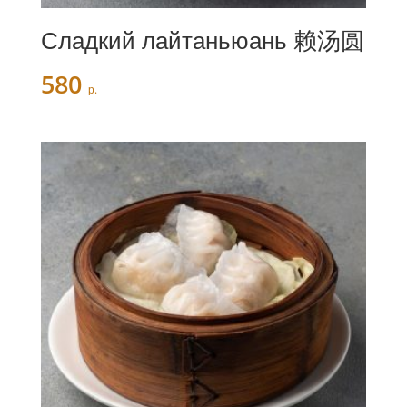
Сладкий лайтаньюань 赖汤圆
580
р.