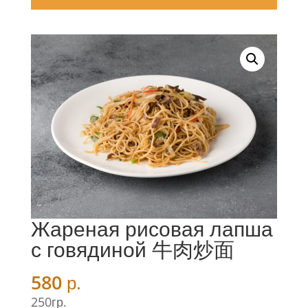
Жареная рисовая лапша
с говядиной 牛肉炒面
580
р.
250гр.