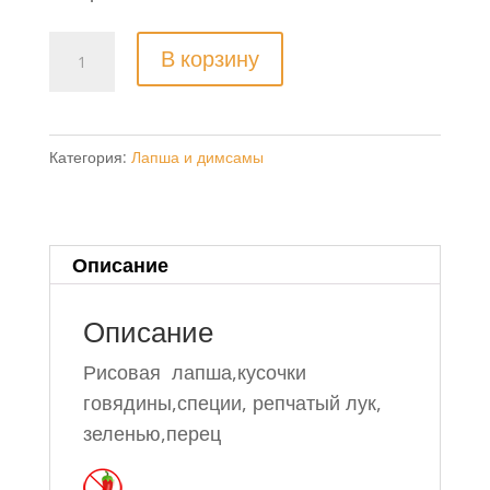
Количество
В корзину
товара
Жареная
рисовая
Категория:
Лапша и димсамы
лапша
с
говядиной
牛
Описание
肉
炒
Описание
面
Рисовая лапша,кусочки
говядины,специи, репчатый лук,
зеленью,перец