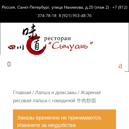
Россия, Санкт-Петербург, улица Нахимова, д.20 (этаж 2) +7 (812)
374-78-18 8 (921) 953-48-76
Главная
/
Лапша и димсамы
/ Жареная
рисовая лапша с говядиной 牛肉炒面
Заказы временно не принимаются.
Извините за неудобства