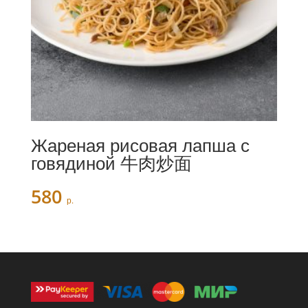
Жареная рисовая лапша с
говядиной 牛肉炒面
580
р.