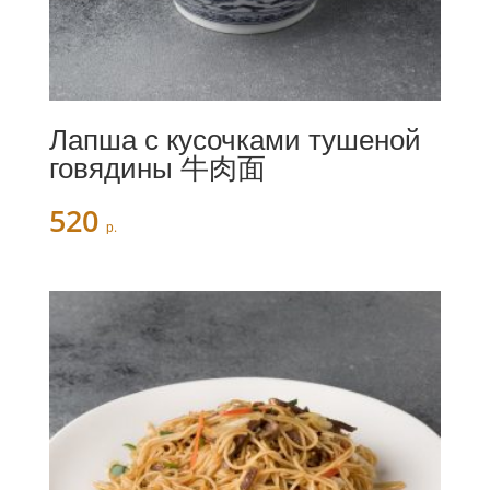
Лапша с кусочками тушеной
говядины 牛肉面
520
р.