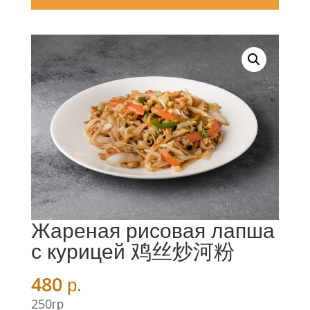
Жареная рисовая лапша
с курицей 鸡丝炒河粉
480
р.
250гр