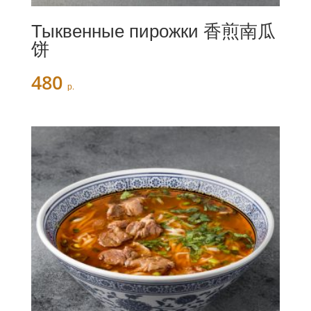
Тыквенные пирожки 香煎南瓜
饼
480
р.