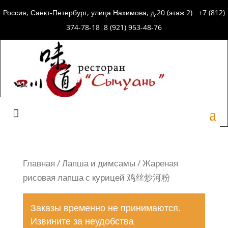
Россия, Санкт-Петербург, улица Нахимова, д.20 (этаж 2) +7 (812)
374-78-18 8 (921) 953-48-76
Главная
/
Лапша и димсамы
/ Жареная
рисовая лапша с курицей 鸡丝炒河粉
Заказы временно не принимаются.
Извините за неудобства