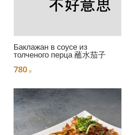
Баклажан в соусе из
толченого перца 蘸水茄子
780
р.