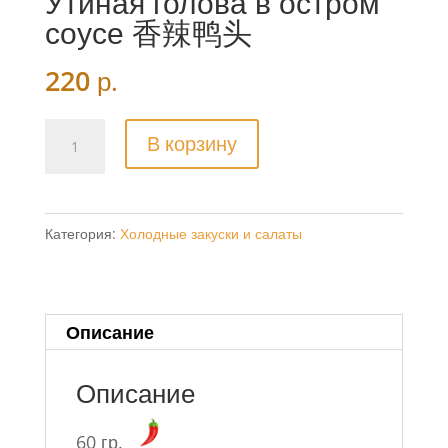
Утиная голова в остром
соусе 香辣鸭头
220
р.
Количество
В корзину
товара
Утиная
голова
Категория:
Холодные закуски и салаты
в
остром
соусе
香
Описание
辣
鸭
Описание
头
60 гр.