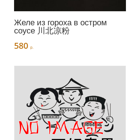
Желе из гороха в остром
соусе 川北凉粉
580
р.