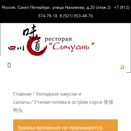
Россия, Санкт-Петербург, улица Нахимова, д.20 (этаж 2) +7 (812)
374-78-18 8 (921) 953-48-76
Главная
/
Холодные закуски и
салаты
/ Утиная голова в остром соусе 香辣
鸭头
Заказы временно не принимаются.