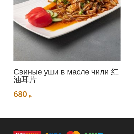
Свиные уши в масле чили 红
油耳片
680
р.