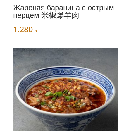
Жареная баранина с острым
перцем 米椒爆羊肉
1.280
р.