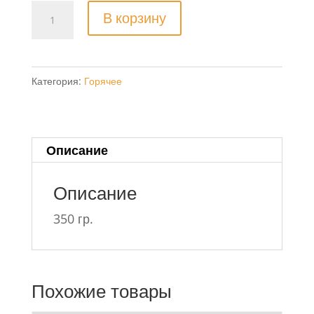
Количество
В корзину
товара
Курица
по-
Категория:
Горячее
пекински
京
酱
鸡
Описание
丝
Описание
350 гр.
Похожие товары