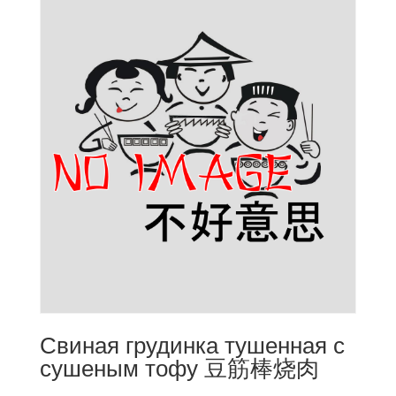
Свиная грудинка тушенная с
сушеным тофу 豆筋棒烧肉