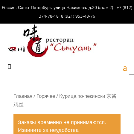
Россия, Санкт-Петербург, улица Нахимова, д.20 (этаж 2) +7 (812)
374-78-18 8 (921) 953-48-76
Главная
/
Горячее
/ Курица по-пекински 京酱
鸡丝
Заказы временно не принимаются.
Извините за неудобства