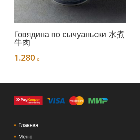
Говядина по-сычуаньски 水煮
牛肉
1.280
р.
Главная
Меню