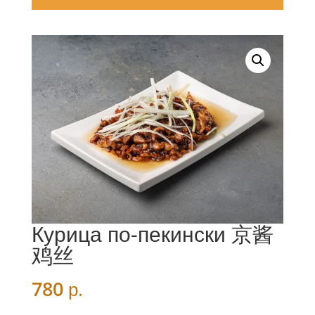
Курица по-пекински 京酱
鸡丝
780
р.