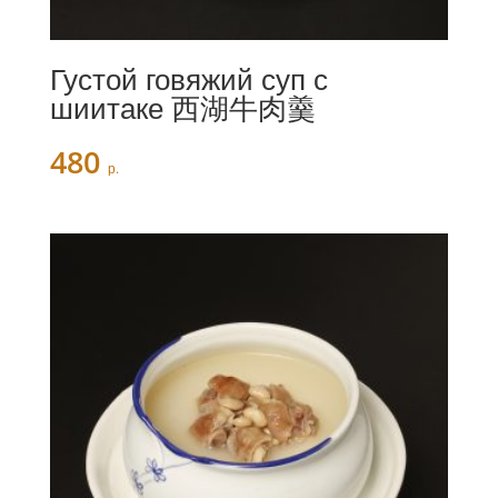
Густой говяжий суп с
шиитаке 西湖牛肉羹
480
р.