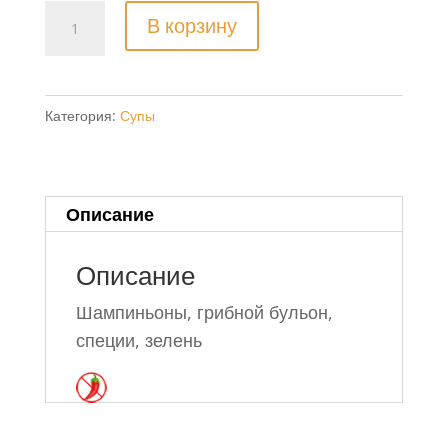
Количество
В корзину
товара
Грибной
бульон
Категория:
Супы
野
生
菌
王
Описание
汤
Описание
Шампиньоны, грибной бульон,
специи, зелень