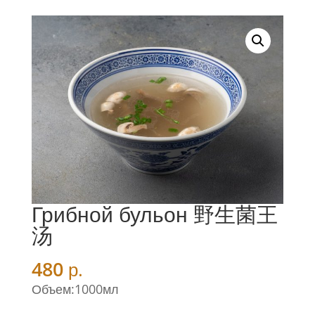
Грибной бульон 野生菌王
汤
480
р.
Объем:1000мл