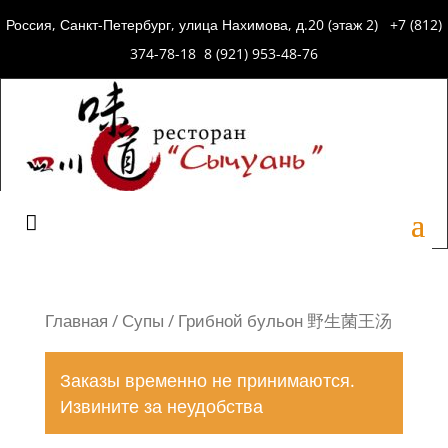
Россия, Санкт-Петербург, улица Нахимова, д.20 (этаж 2) +7 (812)
374-78-18 8 (921) 953-48-76
Главная
/
Супы
/ Грибной бульон 野生菌王汤
Заказы временно не принимаются.
Извините за неудобства