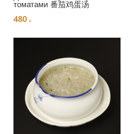
томатами 番茄鸡蛋汤
480
р.