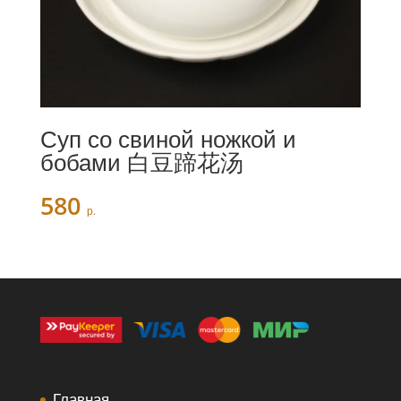
Суп со свиной ножкой и
бобами 白豆蹄花汤
580
р.
Главная